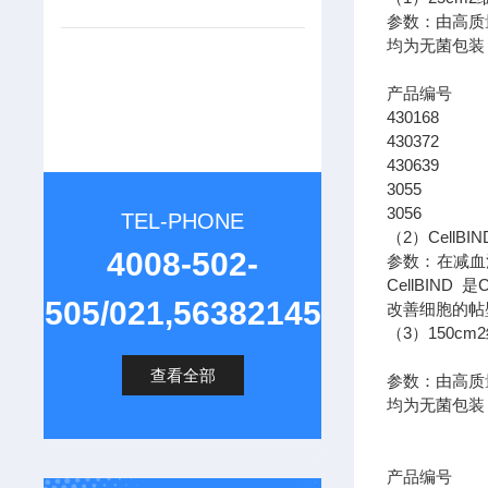
参数：由高质
均为无菌包装
产品编
430168
430372
430639
3055 三
3056 三
TEL-PHONE
（2）Cell
4008-502-
参数：在减血
CellBI
505/021,56382145
改善细胞的帖
（3）150c
查看全部
参数：由高质
均为无菌包装
产品编