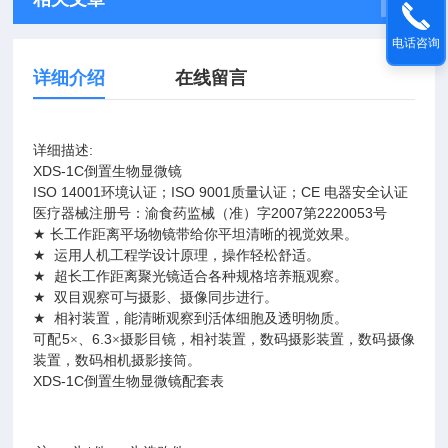
电话咨询
详细介绍
在线留言
详细描述
:
XDS-1C
倒置生物显微镜
ISO 14001
ISO 9001
CE
环境认证；
质量认证；
电器安全认证
医疗器械注册号：渝食药监械（准）字
2007
2220053
第
号
★
长工作距离平场物镜带给你平坦清晰的视觉效果。
★
运用人机工程学设计原理，操作轻松舒适。
★
超长工作距离聚光镜适合各种规格培养瓶观察。
★
双目观察可与摄影、摄像同步进行。
★
相衬装置，能清晰观察到活体细胞及透明物质。
可配
5
6.3
×
、
×
摄影目镜，相衬装置，数码摄影装置，数码摄像
装置，数码相机摄影接筒。
XDS-1C
倒置生物显微镜配套表