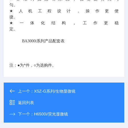
匀。
★
人机工程设计，操作更便
捷。
★
一体化结构，工作更稳
定。
BA3000i
系列产品配套表
注：●为*件，○为选购件。
上一个：
XSZ-G系列/生物显微镜
返回列表
下一个：
H6500i/荧光显微镜