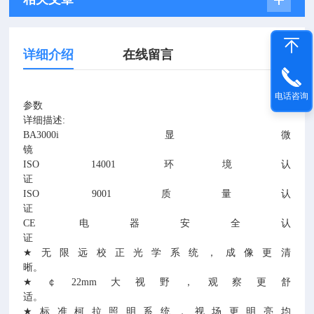
详细介绍
在线留言
电话咨询
参数
详细描述
:
BA3000i
显微
ISO 14001
环境认
证
ISO 9001
质量认
证
CE
电器安全认
★
无限远校正光学系统，成像更清
晰。
★
￠
22mm
大视野，观察更舒
适。
★
标准柯拉照明系统，视场更明亮均