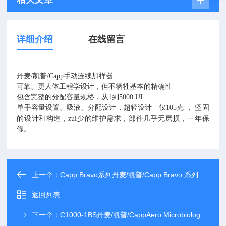
详细介绍
在线留言
丹麦
/
凯普
/
Capp
手动连续加样器
可靠、更人体工程学设计，但不牺牲基本的精确性
包含完整的分配容量规格，从
1
到
5000 UL
单手容量设置、吸液、分配设计
，
超轻设计
—
仅
105
克
，
坚固
的设计和构造
，
zui少的维护需求
，
部件几乎无磨损
，
一年保
修
。
上一个：
Capp Bravo系列丹麦/凯普/Capp Bravo 系列单道移液器
返回列表
下一个：
C1000-1BS丹麦/凯普/CappAero Microbiology 微生物单道移液器