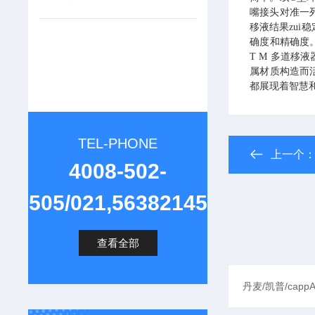
嘴接头对准一
移液结果zui
确度和精确度
T M
多道移液
属材质构造而
都展现着智慧
TEL-PHONE
上一个
4008-502-
505/021,56382145
查看全部