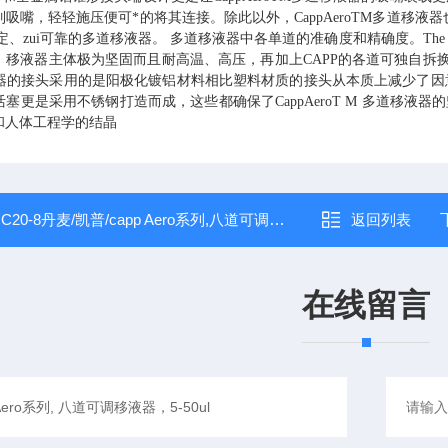
列吸嘴，轻轻施压便可*的将其连接。除此以外，
CappAeroTM
多道移液器
稳定、zui可靠的多道移液器。 多道移液器中各单道的准确度和精确度。
The
。移液器主体极为坚固而且耐高温、高压，再加上
CAPP
的各道可独自拆
器的接头采用的是阳极化镀铝材料相比塑料材质的接头从本质上减少了因
活塞更是采用不锈钢打造而成，这些都确保了
CappAeroT M
多道移液器的
和人体工程学的结晶
：
C20-8丹麦/凯普/capp Aero系列,八道可调移液器,2-20ul
返回列表
在线留言