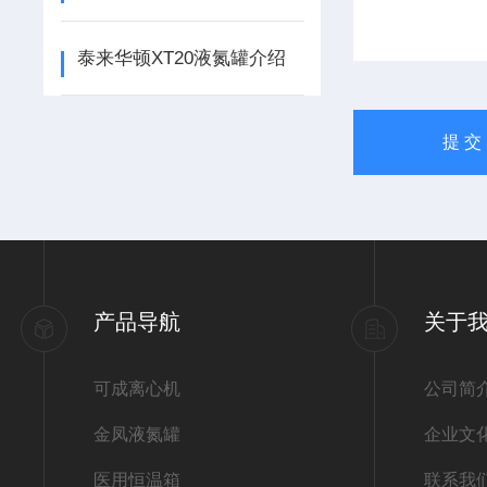
泰来华顿XT20液氮罐介绍
产品导航
关于
可成离心机
公司简
金凤液氮罐
企业文
医用恒温箱
联系我