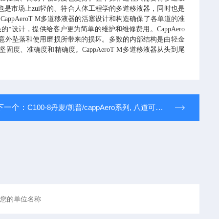
也是市场上zui轻的、符合人体工程学的多道移液器，同时也是
 CappAeroT M
多道移液器的活塞设计和构造确保了各单道的准
换的*设计，提供给客户更为简单的维护和维修费用。
CappAero
意外坠落和使用磨损所带来的损坏。多数的内部结构是由轻金
坚固度、准确度和精确度。
CappAeroT M
多道移液器从头到尾
下一个：
C100-8丹麦/凯普/cappAero系列, 八道可调移液器，10-100ul