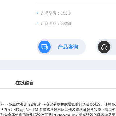
产品型号：C50-8
厂商性质：经销商
产品咨询
在线留言
pAero
多道移液器有史以来zui容易装载和脱退吸嘴的多道移液器。使用
。*的设计使
CappAeroTM
多道移液器对比其他多道移液器从实质上帮助使
环和全金属铝锥形接头端设计更是让
CappAeroTM
多道移液器的吸嘴装载更