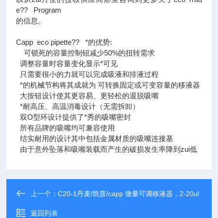
e?? Program
的信息。
Capp eco pipette?? *的优势:
可锁死的容量控制钮减少50%的扭转需求
调整容量时容量变化显示*可见
只需要很小的力就可以完成吸液和排液过程
*的机械节构将其成就为 可转换固定或可变容量的移液器
大按钮设计使其更容易、更轻松的退脱吸嘴
*耐高压、高温消毒设计（无需拆卸）
双O型环设计提供了*秀的吸嘴密封
所有品牌的吸嘴均可兼容使用
结实耐用的设计其中包括金属材质的吸嘴连接基
由于意外坠落和吸嘴装载而产生的破损发生率降到zui低
上一个：
C20-1丹麦/凯普/capp 微量可调移液器，2-20ul
返回列表